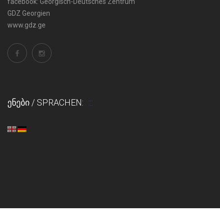
facebook:
Georgisch-Deutsches Zentrum
GDZ Georgien
www.gdz.ge
ᲔᲜᲔᲑᲘ / SPRACHEN: