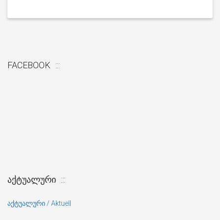
FACEBOOK
ᲐᲥᲢᲣᲐᲚᲣᲠᲘ
აქტუალური / Aktuell