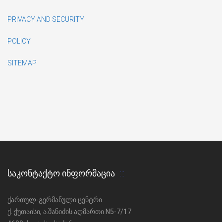
PRIVACY AND SECURITY
POLICY
SITEMAP
ᲡᲐᲙᲝᲜᲢᲐᲥᲢᲝ ᲘᲜᲤᲝᲠᲛᲐᲪᲘᲐ
ქართულ-გერმანული ცენტრი
ქ. ქუთაისი, ა.შანიძის აღმართი N5-7/17