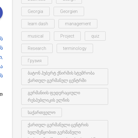
Georgia
Georgien
learn dash
management
musical
Project
quiz
ს
ს
Research
terminology
,
Грузия
ა
ბატონ ჰუბერტ ქნირშის სტუმრობა
ს
ქართულ-გერმანულ ცენტრში
გერმანიის ფედერაციული
თ
რესპუბლიკის ელჩის
საქართველო
ქართულ-გერმანული ცენტრის
ხელშეწყობით გერმანული