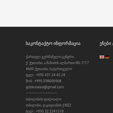
ᲡᲐᲙᲝᲜᲢᲐᲥᲢᲝ ᲘᲜᲤᲝᲠᲛᲐᲪᲘᲐ
ᲔᲜᲔᲑᲘ
ქართულ-გერმანული ცენტრი
ქ. ქუთაისი, ა.შანიძის აღმართი N5-7/17
4600 ქუთაისი, საქართველო
ტელ.: +995 431 24 45 24
მობ.: +995 598006968
gdzkutaissi@gmail.com
———————————-
თბილისის ფილიალი
თბილისი, დ.ყიფიანის ქ.N22
ტელ.: +995 32 2341518