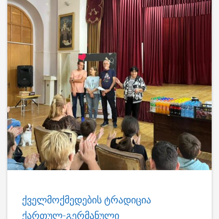
ქველმოქმედების ტრადიცია
ქართულ-გერმანული