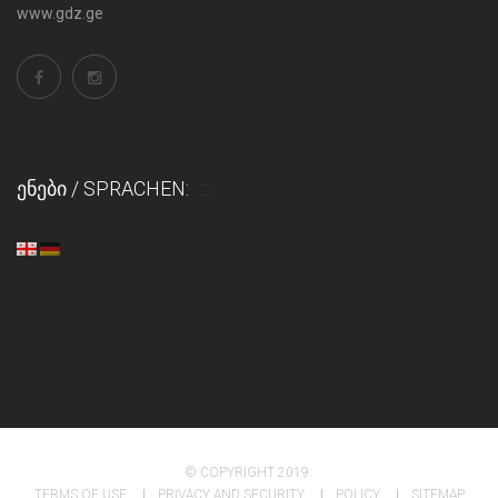
www.gdz.ge
ᲔᲜᲔᲑᲘ / SPRACHEN:
© COPYRIGHT 2019.
TERMS OF USE
PRIVACY AND SECURITY
POLICY
SITEMAP