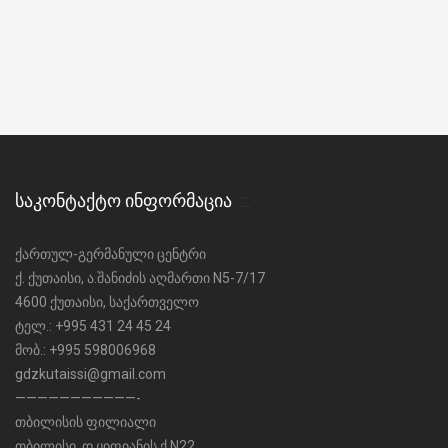
ᲡᲐᲙᲝᲜᲢᲐᲥᲢᲝ ᲘᲜᲤᲝᲠᲛᲐᲪᲘᲐ
ქართულ-გერმანული ცენტრი
ქ. ქუთაისი, ა.შანიძის აღმართი N5-7/17
4600 ქუთაისი, საქართველო
ტელ.: +995 431 24 45 24
მობ.: +995 598006968
gdzkutaissi@gmail.com
———————————-
თბილისის ფილიალი
თბილისი, დ.ყიფიანის ქ.N22