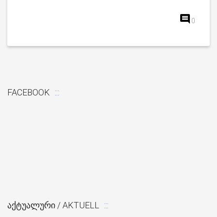
0
FACEBOOK
ᲐᲥᲢᲣᲐᲚᲣᲠᲘ / AKTUELL