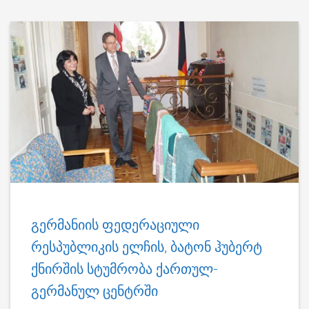
გერმანიის ფედერაციული
რესპუბლიკის ელჩის, ბატონ ჰუბერტ
ქნირშის სტუმრობა ქართულ-
გერმანულ ცენტრში