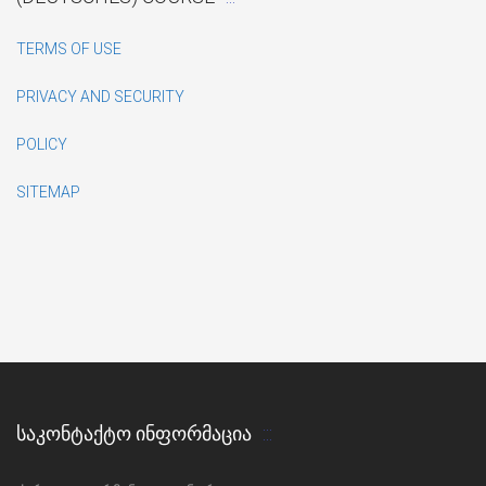
TERMS OF USE
PRIVACY AND SECURITY
POLICY
SITEMAP
ᲡᲐᲙᲝᲜᲢᲐᲥᲢᲝ ᲘᲜᲤᲝᲠᲛᲐᲪᲘᲐ