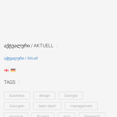
ᲐᲥᲢᲣᲐᲚᲣᲠᲘ / AKTUELL
აქტუალური / Aktuell
TAGS
business
design
Georgia
Georgien
learn dash
management
musical
Project
quiz
Research