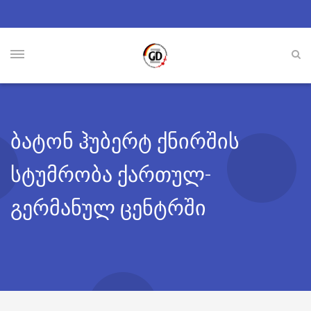
ბატონ ჰუბერტ ქნირშის
სტუმრობა ქართულ-
გერმანულ ცენტრში